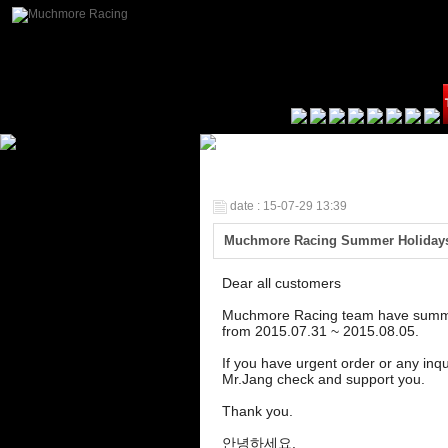
date : 15-07-29 13:39
Muchmore Racing Summer Holid
Dear all customers
Muchmore Racing team have summe
from 2015.07.31 ~ 2015.08.05.
If you have urgent order or any inqui
Mr.Jang check and support you.
Thank you.
안녕하세요.