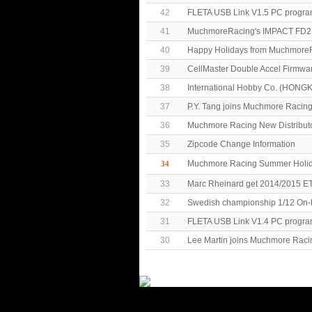
42
FLETA USB Link V1.5 PC progra
41
MuchmoreRacing's IMPACT FD2 
40
Happy Holidays from MuchmoreR
39
CellMaster Double Accel Firmwa
38
International Hobby Co. (HONG
37
P.Y. Tang joins Muchmore Racin
36
Muchmore Racing New Distributo
35
Zipcode Change Information
Muchmore Racing Summer Hol
34
33
Marc Rheinard get 2014/2015 E
32
Swedish championship 1/12 On-
31
FLETA USB Link V1.4 PC progra
30
Lee Martin joins Muchmore Raci